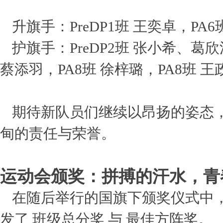
升旗手：PreDP1班 王奕卓，PA6
护旗手：PreDP2班 张小希、葛欣
蔡添羽，PA8班 徐梓璐，PA8班 王
期待新队员们继续以昂扬的姿态
甸的责任与荣誉。
运动会颁奖：拼搏的汗水，青
在随后举行的国旗下颁奖仪式中
发了 班级总分奖 与 最佳方阵奖。