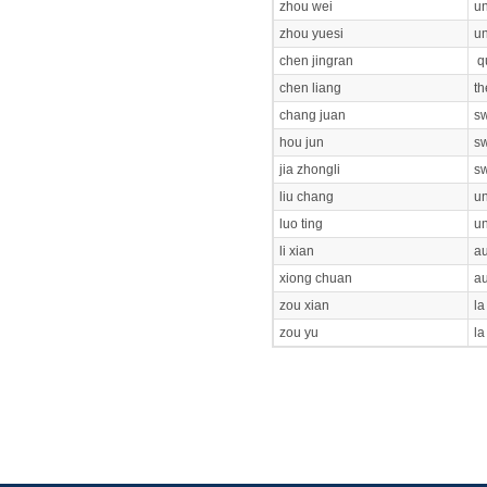
zhou wei
un
zhou yuesi
un
chen jingran
qu
chen liang
th
chang juan
sw
hou jun
sw
jia zhongli
sw
liu chang
un
luo ting
un
li xian
au
xiong chuan
au
zou xian
la
zou yu
la