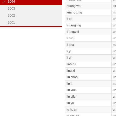
2004
huang wei
ki
2003
kuang xing
ma
2002
li bo
un
2001
li jiangling
un
li jingwei
un
li ruqi
un
li sha
ma
li yi
un
li yi
un
liao rui
un
ling xi
un
liu chao
un
liu li
ma
liu xue
un
liu yifei
un
liu yu
un
lu huan
un