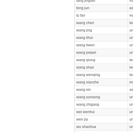
tang jingfan
ma
tong jun
as
tu fan
ma
wang chen
le
wang jing
un
wang lihui
un
wang liwen
un
wang peipei
un
wang qiong
le
wang shan
le
wang wenqing
le
wang xiaozhe
ma
wang xin
as
wang yunsong
un
wang zhigang
un
wei wenhui
un
wen jia
un
wu shaohua
un