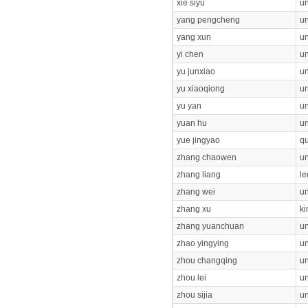
xie siyu
un
yang pengcheng
un
yang xun
un
yi chen
un
yu junxiao
un
yu xiaoqiong
un
yu yan
un
yuan hu
un
yue jingyao
qu
zhang chaowen
un
zhang liang
le
zhang wei
un
zhang xu
ki
zhang yuanchuan
un
zhao yingying
un
zhou changqing
un
zhou lei
un
zhou sijia
un