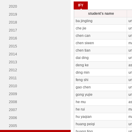
IFY
2020
student's name
2019
ba jingling
un
2018
che jie
un
2017
chen can
un
2016
chen siwen
ma
2015
chen tian
un
2014
dai ding
un
2013
deng ke
as
2012
ding min
un
2011
feng shi
un
2010
gao chen
un
2009
gong yujie
un
2008
he mu
as
he rui
ma
2007
hu yaqian
ma
2006
huang peiqi
un
2005
huang ting
un