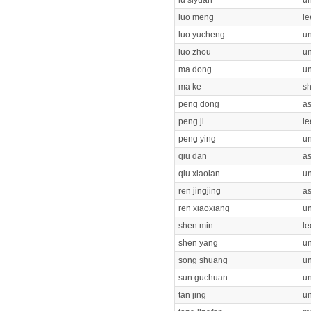
lu siyuan
un
luo meng
le
luo yucheng
un
luo zhou
un
ma dong
un
ma ke
sh
peng dong
as
peng ji
le
peng ying
un
qiu dan
as
qiu xiaolan
un
ren jingjing
as
ren xiaoxiang
un
shen min
le
shen yang
un
song shuang
un
sun guchuan
un
tan jing
un